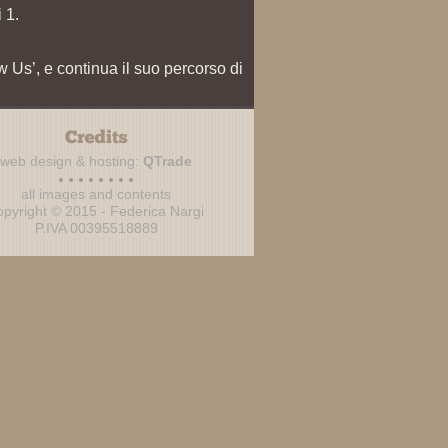
 1.
w Us’, e continua il suo percorso di
web design & hosting:
QTrade
all images and contents
opyright © 2015 - Federica Nargi
P.IVA 00395518889