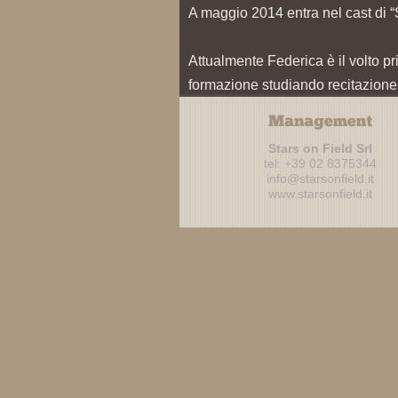
A maggio 2014 entra nel cast di “
Attualmente Federica è il volto pr
formazione studiando recitazione,
Stars on Field Srl
tel: +39 02 8375344
info@starsonfield.it
www.starsonfield.it